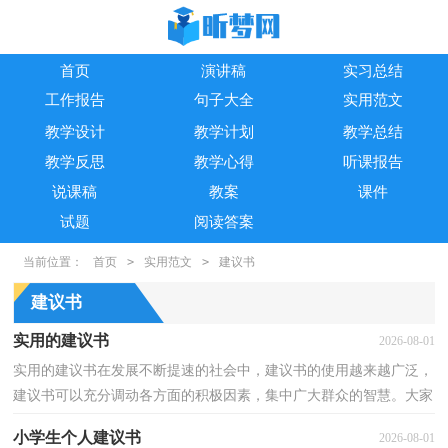
首页
演讲稿
实习总结
工作报告
句子大全
实用范文
教学设计
教学计划
教学总结
教学反思
教学心得
听课报告
说课稿
教案
课件
试题
阅读答案
当前位置：
首页
>
实用范文
>
建议书
建议书
实用的建议书
2026-08-01
实用的建议书在发展不断提速的社会中，建议书的使用越来越广泛，
建议书可以充分调动各方面的积极因素，集中广大群众的智慧。大家
知道建议书的格式吗？以下是小编精心整理的实用的建...
小学生个人建议书
2026-08-01