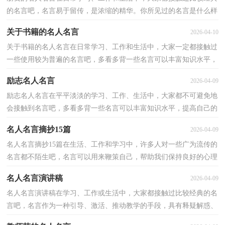
的名言吧，名言易于留传，是浓缩的精华。你所见过的名言是什么样
的呢？下面是小编帮大家整理的朋友的名人名言，欢迎阅...
关于书籍的名人名言
2026-04-10
关于书籍的名人名言在日常学习、工作和生活中，大家一定都接触过
一些使用较为普遍的名言吧，多看多背一些名言可以丰富知识水平，
提高自己的文学修养。还在苦苦寻找优秀经典的名言...
励志名人名言
2026-04-09
励志名人名言在平平淡淡的学习、工作、生活中，大家都不可避免地
会接触到名言吧，多看多背一些名言可以丰富知识水平，提高自己的
文学修养。你知道什么样的名言才能算得上是优秀的...
名人名言摘抄15篇
2026-04-09
名人名言摘抄15篇在生活、工作和学习中，许多人对一些广为流传的
名言都不陌生吧，名言可以用来鞭策自己，帮助我们保持良好的心理
状态，树立信心。名言的类型多样，你所见过的名言是什...
名人名言演讲稿
2026-04-09
名人名言演讲稿在学习、工作或生活中，大家都接触过比较经典的名
言吧，名言作为一种引导、激活、推动教学的手段，具有释疑解惑、
点拨诱导、强化联系、深化认识的功能。你知道什么...