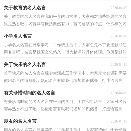
历史纪录的简洁而含义深刻动人的句子。还在苦苦寻找...
关于教育的名人名言
2026-04-10
关于教育的名人名言在我们平凡的日常里，大家都对那些经典的名言
很是熟悉吧，名言具有概括自然有力，言简意赅的特点。什么样的名
言才是好的名言呢？下面是小编收集整理的关于教育的...
小学名人名言
2026-04-10
小学名人名言在日常学习、工作或生活中，大家总免不了要接触或使
用名言吧，名言是我国文化悠久，博大精深的具体体现。你所见过的
名言是什么样的呢？以下是小编帮大家整理的小学名人...
关于快乐的名人名言
2026-04-10
关于快乐的名人名言在现实生活或工作学习中，大家常常会遇到需要
使用名言的情形吧，熟记名言有助我们增加知识储备，打造语言亮
点。那么都有哪些类型的名言呢？以下是小编为大家收集...
有关珍惜时间的名人名言
2026-04-10
有关珍惜时间的名人名言在平日的学习、工作和生活里，大家对名言
都再熟悉不过了吧，熟记名言有助我们增加知识储备，打造语言亮
点。名言的类型多样，你所见过的名言是什么样的呢？以下...
朋友的名人名言
2026-04-10
朋友的名人名言在日常学习、工作和生活中，大家都接触过比较经典