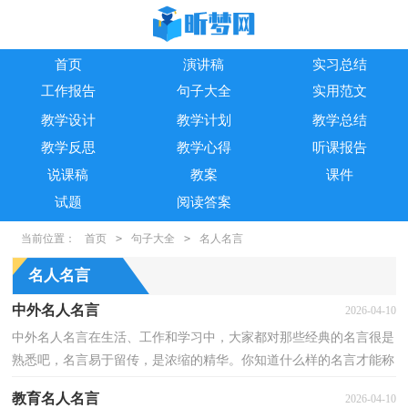
首页
演讲稿
实习总结
工作报告
句子大全
实用范文
教学设计
教学计划
教学总结
教学反思
教学心得
听课报告
说课稿
教案
课件
试题
阅读答案
当前位置：
首页
>
句子大全
>
名人名言
名人名言
中外名人名言
2026-04-10
中外名人名言在生活、工作和学习中，大家都对那些经典的名言很是
熟悉吧，名言易于留传，是浓缩的精华。你知道什么样的名言才能称
之为经典吗？以下是小编整理的中外名人名言，欢迎大家...
教育名人名言
2026-04-10