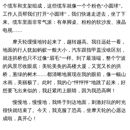
个缆车和支架组成，这些缆车就像一个个粉色“小圆球”。
工作人员帮我们打开“小圆球”，我们快速走进去，坐了下
来。缆车里面非常气派：有单脚桌、粉粉的软沙发、液晶
电视……
摩天轮缓慢地转起来了，越转越高。我往远处一看，
地面的行人犹如蚂蚁一般大小，汽车跟指甲盖没啥区别，
就连拱桥也只不过像“眉毛”一样。到了最顶端，整个宁波
的风景尽收眼底：美轮美奂的高楼大厦，又宽又长的拱
桥，葱绿的树木……都清晰地展现在我的眼前，像一幅山
水画，美丽极了。此时，我的心“怦怦怦”地跳了起来，好
想要飞出来似的，我赶紧闭上眼睛，因为我恐高啊！
慢慢地，慢慢地，我终于到达地面，刺激好玩的时光
很快就结束了。今天，我克服了恐高，坐摩天轮的心愿达
成啦，真开心！