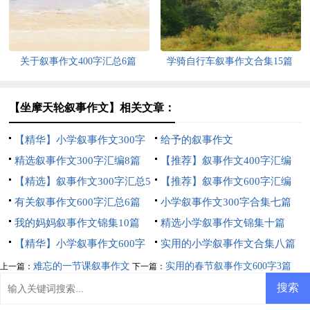
关于叙事作文400字汇总6篇
学骑自行车叙事作文合集15篇
【坐摩天轮叙事作文】相关文章：
【精华】小学叙事作文300字
给予的叙事作文
集锦6篇
精选叙事作文300字汇编8篇
【推荐】叙事作文400字汇编
【精选】叙事作文300字汇总5
九篇
【推荐】叙事作文600字汇编
篇
有关叙事作文600字汇总6篇
五篇
小学叙事作文300字合集七篇
我的妈妈叙事作文锦集10篇
精选小学叙事作文锦集十篇
【精华】小学叙事作文600字
实用的小学叙事作文合集八篇
集合8篇
难忘的一节课叙事作文
实用的春节叙事作文600字3篇
上一篇：
下一篇：