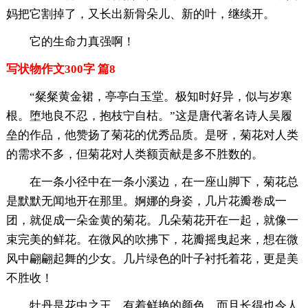
妈把它割掉了，又长出新骨朵儿、新的叶，继续开。
它的生命力真强啊！
写状物作文300字 篇8
“粲粲黄金裙，亭亭白玉堂。极知时好异，似与岁寒
根。堕地良不忍，抱枝宁自枯。”这是唐代著名诗人吴履
垒的作品，他赞扬了菊花的优秀品质。是呀，菊花对人类
的需求不多，但菊花对人类额贡献是多不胜数的。
在一条小径中在一条小溪边，在一座山脚下，菊花总
是默默无闻地开在那里。婀娜的身姿，几片花瓣卷成一
团，就促成一朵金黄的菊花。几朵菊花开在一起，就像一
束完美的鲜花。在微风的吹拂下，花瓣摇曳起来，想在微
风中翩翩起舞的少女。几片绿色的叶子衬托着花，更是美
不胜收！
牡丹是花中之王，有着鲜艳的颜色，而且长得也令人