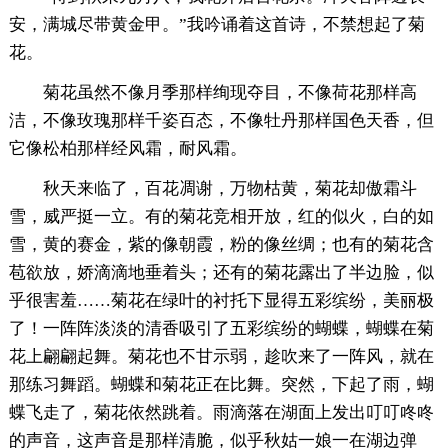
安，满城尽带黄金甲。”我吟诵着这首诗，不禁想起了菊
花。
菊花虽然不像月季那样绚现夺目，不像荷花那样高
洁，不像玫瑰那样千姿百态，不像牡丹那样国色天香，但
它像松柏那样经风霜，耐风霜。
秋天来临了，百花凋谢，万物枯黄，菊花却傲霜斗
雪，威严挺一立。有的菊花竞相开放，红的似火，白的如
雪，黄的赛金，紫的像朝霞，粉的像丝绸；也有的菊花含
苞欲放，娇滴滴地垂着头；还有的菊花露出了半边脸，似
乎很害羞……菊花在绿叶的衬托下显得五彩缤纷，美丽极
了！一阵阵淡淡的清香吸引了五彩缤纷的蝴蝶，蝴蝶在菊
花上翩翩起舞。菊花也不甘示弱，趁吹来了一阵风，就在
那练习舞蹈。蝴蝶和菊花正在比舞。突然，下起了雨，蝴
蝶飞走了，菊花依然跳着。雨滴落在湖面上发出叮叮咚咚
的声音，这声音是那样清脆，似乎秋姑一娘一在湖边弹