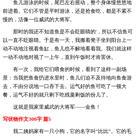
鱼儿游泳的时候，尾巴左右摇动，整个身体慢悠悠地
前进着。它们不管是平时游泳，还是抢食吃，都是不紧不
慢的，活像一位威武的大将军。
那时的我还不知道鱼是不会眨眼睛的'，所以不信鱼可
以一直不眨眼睛。于是有一天，我搬着凳子坐到阳台上一
动不动地注视着鱼缸，鱼儿也不解地看着我。我们就这样
一动不动地对视了一上午，直到午饭时才肯罢休。
有一次，我给它们喂食的时候，看到了这样一副场
景：当我把鱼食扔进水里时，鱼儿们迫不及待地向鱼食游
去，不由分说地一口吞下去。运气好的鱼可吃了一顿大
餐，运气不好的就只剩下吃残羹剩饭的份儿了。
这就是我家里威武的大将军——金鱼！
写状物作文300字 篇5
我二姨妈家有一只小狗，它的名字叫“比比”。它的毛