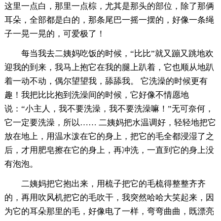
这里一点白，那里一点棕，尤其是那头的部位，除了那俩
耳朵，全部都是白的，那条尾巴一摇一摆的，好像一条绳
子一晃一晃的，可爱极了！
每当我去二姨妈吃饭的时候，“比比”就又蹦又跳地欢
迎我的到来，我马上抱它在我的腿上趴着，它也顺从地趴
着一动不动，偶尔望望我，舔舔我。 它洗澡的时候更有
趣！我把比比抱到洗澡间的时候，它好像不情愿地
说：“小主人，我不要洗澡，我不要洗澡嘛！”无可奈何，
它一定要洗澡，所以…… 二姨妈把水温调好，轻轻地把它
放在地上，用温水泼在它的身上，把它的毛全都浸湿了之
后，才用肥皂擦在它的身上，再冲洗，一直到它的身上没
有泡泡。
二姨妈把它抱出来，用梳子把它的毛梳得整整齐齐
的，再用吹风机把它的毛吹干，我突然哈哈大笑起来，因
为它的耳朵那里的毛，好像电了一样，弯弯曲曲，既漂亮