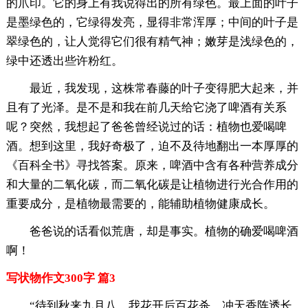
的爪印。它的身上有我说得出的所有绿色。最上面的叶子
是墨绿色的，它绿得发亮，显得非常浑厚；中间的叶子是
翠绿色的，让人觉得它们很有精气神；嫩芽是浅绿色的，
绿中还透出些许粉红。
最近，我发现，这株常春藤的叶子变得肥大起来，并
且有了光泽。是不是和我在前几天给它浇了啤酒有关系
呢？突然，我想起了爸爸曾经说过的话：植物也爱喝啤
酒。想到这里，我好奇极了，迫不及待地翻出一本厚厚的
《百科全书》寻找答案。原来，啤酒中含有各种营养成分
和大量的二氧化碳，而二氧化碳是让植物进行光合作用的
重要成分，是植物最需要的，能辅助植物健康成长。
爸爸说的话看似荒唐，却是事实。植物的确爱喝啤酒
啊！
写状物作文300字 篇3
“待到秋来九月八，我花开后百花杀。冲天香阵透长