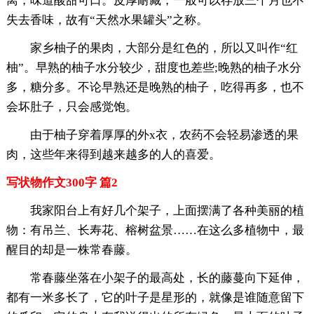
离，味道酸甜可口。皮厚耐藏，一般可以存放三个月也不
失去香味，故有“天然水果罐头”之称。
家乡柚子的果肉，大部分是红色的，所以又叫作“红
柚”。早熟的柚子水分较少，甜度也差些;晚熟的柚子水分
多，糖分多。不论早熟还是晚熟的柚子，吃得再多，也不
会坏肚子，只会感觉饱。
由于柚子穿着厚厚的外x衣，农药不会轻易渗透的果
肉，这些年来得到越来越多的人的喜爱。
写状物作文300字 篇2
我家阳台上有好几个架子，上面摆满了各种美丽的植
物：有吊兰、长寿花、榕树盆景……在这么多植物中，最
醒目的却是一株常春藤。
常春藤坐落在小架子的最高处，长的藤蔓向下延伸，
都有一米多长了，它的叶子是星形的，就像是谁随意留下