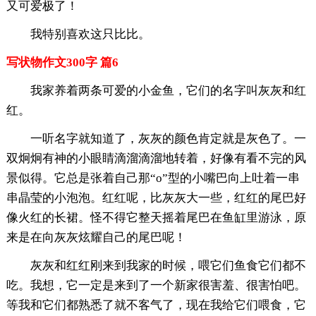
又可爱极了！
我特别喜欢这只比比。
写状物作文300字 篇6
我家养着两条可爱的小金鱼，它们的名字叫灰灰和红
红。
一听名字就知道了，灰灰的颜色肯定就是灰色了。一
双炯炯有神的小眼睛滴溜滴溜地转着，好像有看不完的风
景似得。它总是张着自己那“o”型的小嘴巴向上吐着一串
串晶莹的小泡泡。红红呢，比灰灰大一些，红红的尾巴好
像火红的长裙。怪不得它整天摇着尾巴在鱼缸里游泳，原
来是在向灰灰炫耀自己的尾巴呢！
灰灰和红红刚来到我家的时候，喂它们鱼食它们都不
吃。我想，它一定是来到了一个新家很害羞、很害怕吧。
等我和它们都熟悉了就不客气了，现在我给它们喂食，它