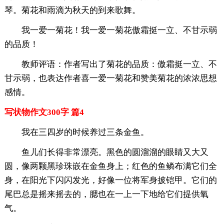
琴。菊花和雨滴为秋天的到来歌舞。
我一爱一菊花！我一爱一菊花傲霜挺一立、不甘示弱
的品质！
教师评语：作者写出了菊花的品质：傲霜挺一立、不
甘示弱，也表达作者喜一爱一菊花和赞美菊花的浓浓思想
感情。
写状物作文300字 篇4
我在三四岁的时候养过三条金鱼。
鱼儿们长得非常漂亮。黑色的圆溜溜的眼睛又大又
圆，像两颗黑珍珠嵌在金鱼身上；红色的鱼鳞布满它们全
身，在阳光下闪闪发光，好像一位将军身披铠甲。它们的
尾巴总是摇来摇去的，腮也在一上一下地给它们提供氧
气。