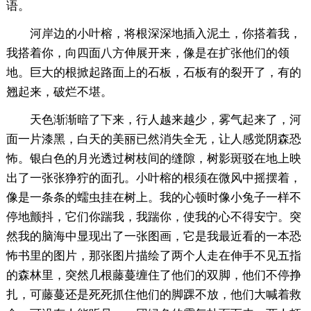
语。
河岸边的小叶榕，将根深深地插入泥土，你搭着我，
我搭着你，向四面八方伸展开来，像是在扩张他们的领
地。巨大的根掀起路面上的石板，石板有的裂开了，有的
翘起来，破烂不堪。
天色渐渐暗了下来，行人越来越少，雾气起来了，河
面一片漆黑，白天的美丽已然消失全无，让人感觉阴森恐
怖。银白色的月光透过树枝间的缝隙，树影斑驳在地上映
出了一张张狰狞的面孔。小叶榕的根须在微风中摇摆着，
像是一条条的蠕虫挂在树上。我的心顿时像小兔子一样不
停地颤抖，它们你踹我，我踹你，使我的心不得安宁。突
然我的脑海中显现出了一张图画，它是我最近看的一本恐
怖书里的图片，那张图片描绘了两个人走在伸手不见五指
的森林里，突然几根藤蔓缠住了他们的双脚，他们不停挣
扎，可藤蔓还是死死抓住他们的脚踝不放，他们大喊着救