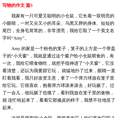
写物的作文 篇3
我家有一只可爱又聪明的小仓鼠，它长着一双明亮的
小眼睛，一对又尖又小的耳朵、乌黑又胖的身体、短短的
尾巴，全身毛茸茸的，非常漂亮，我给它取了一个英文名
字叫“Amy”。
Amy 的家是一个粉色的笼子，笼子的上方是一个带盖
子的“小天窗”，我就是通过这个窗户给小仓鼠喂食的，有
一次，我给它喂食物吃，就把手指伸进了“小天窗”，它没
看清楚，还以为我要跟它玩， 就猛地扑了过来，眼睛一直
盯着我看，我只好改变主意，拿了一个弹力球放在笼子里
给它玩。它很喜欢，抱着弹力球滚来滚去，好玩极了。过
了一会儿，他玩腻了也饿了，看到我放在笼子里的食物，
就 连忙啃起来了，看着它那顽皮的样子，我禁不住地笑了
起来。