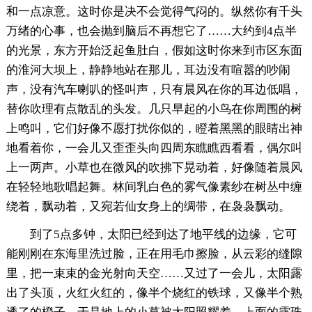
和一点凉意。这时你是决不会觉得气闷的。纵然你有千头
万绪的心事，也会抛到脑后不再想它了……大约到4点半
的光景，东方开始泛起鱼肚白，假如这时你来到市区东面
的淮河大坝上，静静地站在那儿，耳边没有喧嚣的吵闹
声，没有汽车喇叭的怪叫声，只有晨风在你的耳边低唱，
替你吹理有点散乱的头发。几只早起的小鸟在你周围的树
上鸣叫，它们好像不愿打扰你似的，瞪着黑黑的眼睛出神
地看着你，一会儿又歪歪头向四周东瞧瞧西看看，偶尔叫
上一两声。小草也在微风的吹拂下晃动着，好像随着晨风
在轻轻地歌唱起舞。林间乳白色的雾气像素纱在树丛中缠
绕着，飘动着，又宛若仙女身上的绸带，在袅袅飘动。
到了5点多钟，太阳已经到达了地平线的边缘，它可
能刚刚在东海里洗过脸，正在用毛巾擦脸，从云彩的缝隙
里，把一束束的金光射向天空……又过了一会儿，太阳露
出了头顶，火红火红的，像半个烧红的铁球，又像半个熟