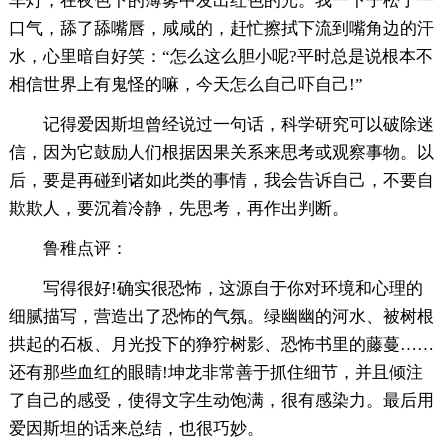
车灯，在夜色下的薄雾中发出红色的光。我一下子松了一
口气，舔了舔嘴唇，咸咸的，赶忙擦拭下流到嘴角边的汗
水，心里暗自好笑：“怎么这么胆小呢?平时总是说根本不
相信世界上有鬼怪的嘛，今天怎么自己吓自己!”
记得爱因斯坦曾经说过一句话，科学研究可以破除迷
信，因为它鼓励人们根据因果关系来思考或观察事物。以
后，要是再碰到诸如此类的事情，我会告诉自己，不要自
欺欺人，要沉着冷静，先思考，再作出判断。
鲁稚点评：
写得很好!确实很恐怖，这源自于你对环境和心理的
细腻描写，营造出了恐怖的气氛。绿幽幽的河水、被树根
拱起的石板、月光投下的狰狞树影、恐怖书里的藤蔓……
还有那些血红的眼睛!坤龙非常善于抓住细节，并且倾注
了自己的感受，使得文字生动饱满，很有感染力。最后用
爱因斯坦的话来总结，也很巧妙。