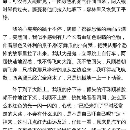
命，可没有人能听见，一团绿色的雾气扑面而来，两人顿
时晕倒过去。藤蔓将他们拉入地底下，森林里又恢复了平
静。
我的心突突的跳个不停，满脑子都被恐怖的画面占满
了，突然间，我似乎感到有几个长着血红色眼睛的怪物，
伸着黑色又锋利的爪子,张牙舞爪的扑向我，把我从那个恐
怖的故事里拉了出来。我以为是鬼，立即跳上自行车，两
腿快速地蹬着，恨不得飞向大路。我不敢回头，只顾着朝
前飞奔，只感觉那只狰狞的鬼从左边追来，我吓得魂飞魄
散，两条腿已经完全麻木了，只是机械地一上一下动着。
终于到了大路上。我嘎的停下来，额头的汗珠顺着脸
颊不停地往下流，我顾不上擦，恍惚地看看四周，怎么那
么多红色的光一闪一闪的，心想：“已经来到了平时经常
走的大路，不会有什么鬼的，是不是自己吓自己呢?”定下
神来，这时几点红光由远及近，仔细一看，原来是汽车的