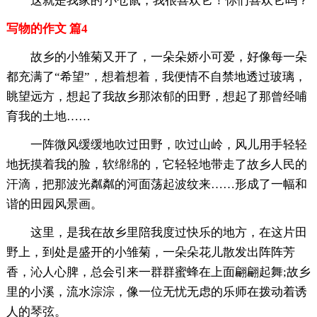
这就是我家的'小仓鼠，我很喜欢它！你们喜欢它吗？
写物的作文 篇4
故乡的小雏菊又开了，一朵朵娇小可爱，好像每一朵
都充满了“希望”，想着想着，我便情不自禁地透过玻璃，
眺望远方，想起了我故乡那浓郁的田野，想起了那曾经哺
育我的土地……
一阵微风缓缓地吹过田野，吹过山岭，风儿用手轻轻
地抚摸着我的脸，软绵绵的，它轻轻地带走了故乡人民的
汗滴，把那波光粼粼的河面荡起波纹来……形成了一幅和
谐的田园风景画。
这里，是我在故乡里陪我度过快乐的地方，在这片田
野上，到处是盛开的小雏菊，一朵朵花儿散发出阵阵芳
香，沁人心脾，总会引来一群群蜜蜂在上面翩翩起舞;故乡
里的小溪，流水淙淙，像一位无忧无虑的乐师在拨动着诱
人的琴弦。