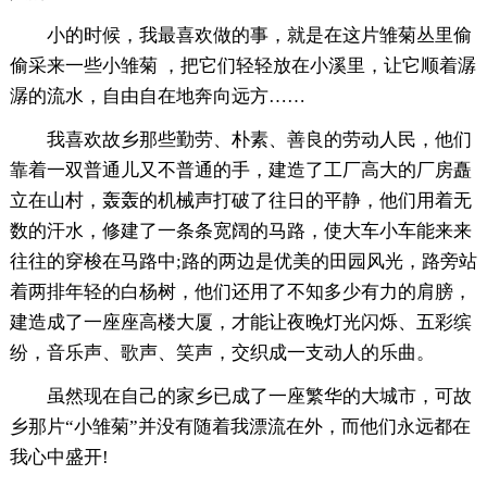
小的时候，我最喜欢做的事，就是在这片雏菊丛里偷
偷采来一些小雏菊 ，把它们轻轻放在小溪里，让它顺着潺
潺的流水，自由自在地奔向远方……
我喜欢故乡那些勤劳、朴素、善良的劳动人民，他们
靠着一双普通儿又不普通的手，建造了工厂高大的厂房矗
立在山村，轰轰的机械声打破了往日的平静，他们用着无
数的汗水，修建了一条条宽阔的马路，使大车小车能来来
往往的穿梭在马路中;路的两边是优美的田园风光，路旁站
着两排年轻的白杨树，他们还用了不知多少有力的肩膀，
建造成了一座座高楼大厦，才能让夜晚灯光闪烁、五彩缤
纷，音乐声、歌声、笑声，交织成一支动人的乐曲。
虽然现在自己的家乡已成了一座繁华的大城市，可故
乡那片“小雏菊”并没有随着我漂流在外，而他们永远都在
我心中盛开!