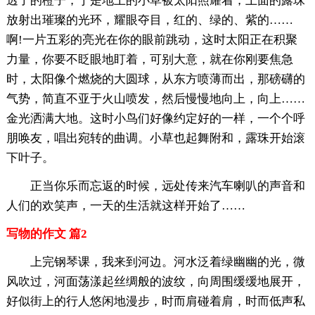
透了的橙子，于是地上的小草被太阳照耀着，上面的露珠
放射出璀璨的光环，耀眼夺目，红的、绿的、紫的……
啊!一片五彩的亮光在你的眼前跳动，这时太阳正在积聚
力量，你要不眨眼地盯着，可别大意，就在你刚要焦急
时，太阳像个燃烧的大圆球，从东方喷薄而出，那磅礴的
气势，简直不亚于火山喷发，然后慢慢地向上，向上……
金光洒满大地。这时小鸟们好像约定好的一样，一个个呼
朋唤友，唱出宛转的曲调。小草也起舞附和，露珠开始滚
下叶子。
正当你乐而忘返的时候，远处传来汽车喇叭的声音和
人们的欢笑声，一天的生活就这样开始了……
写物的作文 篇2
上完钢琴课，我来到河边。河水泛着绿幽幽的光，微
风吹过，河面荡漾起丝绸般的波纹，向周围缓缓地展开，
好似街上的行人悠闲地漫步，时而肩碰着肩，时而低声私