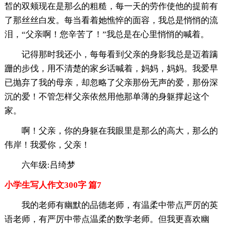
皙的双颊现在是那么的粗糙，每一天的劳作使他的提前有
了那丝丝白发。每当看着她憔悴的面容，我总是悄悄的流
泪，“父亲啊！您辛苦了！”我总是在心里悄悄的喊着。
记得那时我还小，每每看到父亲的身影我总是迈着蹒
跚的步伐，用不清楚的家乡话喊着，妈妈，妈妈。我爱早
已抛弃了我的母亲，却忽略了父亲那份无声的爱，那份深
沉的爱！不管怎样父亲依然用他那单薄的身躯撑起这个
家。
啊！父亲，你的身躯在我眼里是那么的高大，那么的
伟岸！我爱你，父亲！
六年级:吕绮梦
小学生写人作文300字 篇7
我的老师有幽默的品德老师，有温柔中带点严厉的英
语老师，有严厉中带点温柔的数学老师。但我更喜欢幽