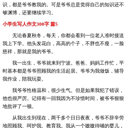
识，都是爷爷教我的。可是爷爷总是觉得自己的知识还不
够渊博，还要继续学习。
小学生写人作文300字 篇5
无论春夏秋冬，每天，你都会看到一位老人准时接送
我上下学。他头发花白，高高的个子，不胖也不瘦，一脸
慈祥，那就是我的爷爷。
我一出生，爷爷就来到宁波。爸爸、妈妈工作忙，平
时基本都是爷爷照顾我的生活起居。爷爷为我做饭，辅导
我作业，陪我玩耍。
我爷爷性格温和，很少生气。但是如果我犯了错误，
他也很严厉。记得有一回我因为不珍惜时间，被爷爷狠狠
地批评了一顿。
从我出生到现在，两千多个日日夜夜，爷爷不辞辛劳
地照顾我、呵护我、教育我。我从一个嗷嗷待哺的婴儿，