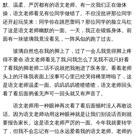
默、温柔、严厉都有的语文老师。有一次我们正在做体
操，语文老师看见有位同学做错了。不但没批评那位同学
还开起玩笑来：同学你在跳芭蕾吗？那位同学的脸立马红
了这是语文老师幽默的一面。一天，我正在锻炼身体。前
面有一块玻璃我竟没看见，一阵风似的跑了过去。
玻璃自然也在我的脚上了，过了一会儿我觉得脚上疼
得不要命.语文老师看见了我,问我怎么了见我不说只好看
了看我的脚老师二话不说就把我抱进了医务室。看着老师
头上的汗珠我表面上没事可心里已经哭得稀里哗啦了，这
是语文老师温柔一面。叽叽叽叽喳喳喳喳，语文老师回头
看了看后面鸦雀无声可一回头就又有声音了。
语文老师用一种眼神再次看了看后面顿时没人再敢说
话。因为语文老师动用这种眼神就是让我们别说话否则就
要报告家长。这是语文老师严厉的一面。今年我就要转学
了，但我不会忘记有一位永远爱着我的语文老师。老师的