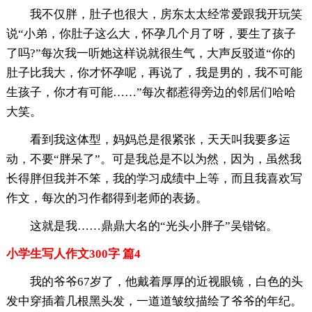
我不仅胖，肚子也很大，房东太太经常爱跟我开玩笑
说“小弟，你肚子这么大，怀孕几个月了呀，要生了孩子
了吗?”每次我一听她这样说就很生气，大声反驳道“你的
肚子比我大，你才怀孕呢，再说了，我是男的，我不可能
生孩子，你才有可能……”每次都惹得旁边的邻居们哈哈
大笑。
看到我这体型，妈妈总是很紧张，天天叫我要多运
动，不要“胖呆了”。可是我总是不以为然，因为，虽然我
长得胖但我并不笨，我的学习成绩中上等，而且我喜欢写
作文，每次的习作都得到老师的表扬。
这就是我……鼎鼎大名的“光头小胖子”吴锴铭。
小学生写人作文300字 篇4
我的爷爷67岁了，他戴着厚厚的近视眼镜，白色的头
发中穿插着几根黑头发，一道道皱纹描绘了爷爷的年纪。