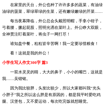
在家里的天台，外公也种了许许多多的蔬菜，有油绿
油绿的菠菜，翠绿翠绿的生菜，还有嫩绿嫩绿的芹菜……
每当夜幕降临，外公总会头戴照明帽，手拿小钳子，
弓着腰，撅起屁股，照明光洒在菜叶上。外公睁大双眼，
全神贯注盯着菜叶，将虫子一网打尽！
谁知盘中餐，粒粒皆辛苦啊！我一定要珍惜粮食！
看！这就是我的外公！
小学生写人作文300字 篇3
一双水灵灵的睛，大大的鼻子，小小的嘴巴，这就是
我……吴锴铭。
因为我比较胖，头发比较少，所以大家都叫我“光头
小胖子”我之所以这么胖是有原因的，都是我平时爱吃鸡
腿、汉堡包，又不爱运动，每次吃完饭就想睡觉。