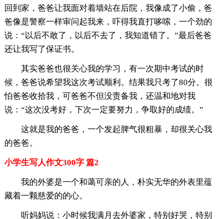
回到家，爸爸让我面对着墙站在后院，我像成了小偷，爸
爸像是警察一样审问起我来，吓得我直打哆嗦，一个劲的
说：“以后不敢了，以后不去了，我知道错了。”最后爸爸
还让我写了保证书。
其实爸爸也很关心我的学习，有一次期中考试的时
候，爸爸说希望我这次考试顺利。结果我只考了80分。很
怕爸爸收拾我，可爸爸不但没责备我，还温和地对我
说：“这次没考好，下次一定要努力，争取好的成绩。”
这就是我的爸爸，一个发起脾气很粗暴，却很关心我
的爸爸。
小学生写人作文300字 篇2
我的外婆是一个和蔼可亲的人，朴实无华的外表里蕴
藏着一颗慈爱的的心。
听妈妈说：小时候我满月去外婆家，特别好哭，特别