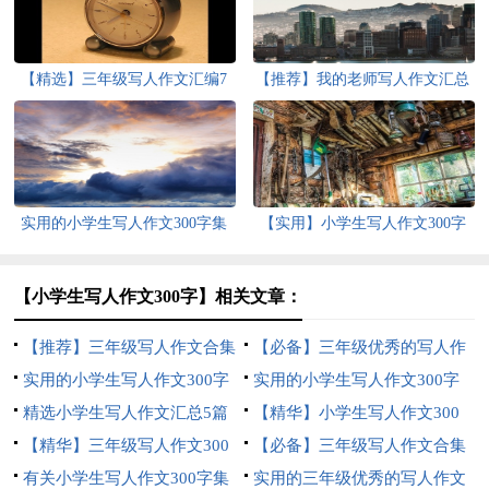
【精选】三年级写人作文汇编7
【推荐】我的老师写人作文汇总
篇
六篇
实用的小学生写人作文300字集
【实用】小学生写人作文300字
合10篇
集合八篇
【小学生写人作文300字】相关文章：
【推荐】三年级写人作文合集
【必备】三年级优秀的写人作
六篇
实用的小学生写人作文300字
文3篇
实用的小学生写人作文300字
集合6篇
精选小学生写人作文汇总5篇
合集五篇
【精华】小学生写人作文300
【精华】三年级写人作文300
字集锦九篇
【必备】三年级写人作文合集
字三篇
有关小学生写人作文300字集
六篇
实用的三年级优秀的写人作文