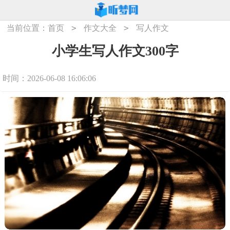
>
>
当前位置：
首页
作文大全
写人作文
小学生写人作文300字
时间：2026-06-08 16:06:06