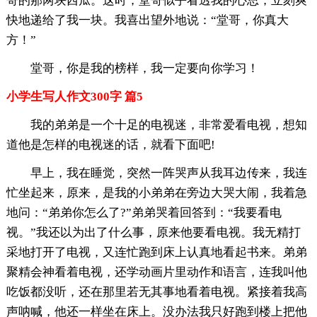
哥的那两块西瓜。这时，堂哥似乎看透我的心思，立刻爽
快地递给了我一块。我喜出望外地说：“堂哥，你真大
方！”
堂哥，你是我的榜样，我一定要向你学习！
小学生写人作文300字 篇5
我的弟弟是一个十足的电视迷，非常爱看电视，想知
道他是怎样的电视迷的话，就看下面吧!
早上，我在睡觉，突然一阵哭声从我耳边传来，我连
忙坐起来，原来，是我的小弟弟在旁边大哭大闹，我着急
地问：“弟弟你怎么了?”弟弟哭着回答到：“我要看电
视。”我还以为出了什么事，原来他要看电视。我无精打
采地打开了电视，又连忙跑到床上认真地看起书来。弟弟
聚精会神看着电视，还学动画片里动作和语言，连我叫他
吃饭都没听，还在那里若无其事地看着电视。紧接着我高
声呐喊，他还一样坐在床上。没办法我只好跑到楼上把他