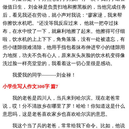
做值日生， 刘金禄是负责扫地和擦黑板的，当他完成任务
后，看见我还在劳动，就小声对我说："廖家逯，我来帮
你擦饮水机吧。"还没等我反应过来， 他就一把夺过抹
布，在水中绞了一下，就麻利地擦了起来。他擦得可仔细
啦，饮水机的上上下下，角角落落，没有一处被遗忘，有
些小缝隙很难清除，他用手指包着抹布伸进窄小的缝隙用
力地抠，功夫不负有心人，原来灰头灰脸的饮水机变得像
洗过脸一样亮堂堂的，我看着这一切心里很是感动。
我爱我的同学―――刘金禄！
小学生写人作文300字 篇7
我的老爸是四川人，当兵来到哈尔滨。现在老爸常
说，哎！分不清故乡在哪里了罗！哈哈！你知道这是什么
意思吗，这是老爸喜欢家乡也喜欢哈尔滨的意思。
我这个当了兵的老爸，常常给我下命令。比如，他说