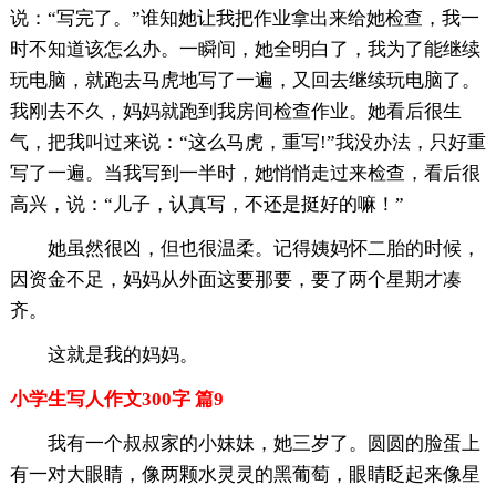
说：“写完了。”谁知她让我把作业拿出来给她检查，我一
时不知道该怎么办。一瞬间，她全明白了，我为了能继续
玩电脑，就跑去马虎地写了一遍，又回去继续玩电脑了。
我刚去不久，妈妈就跑到我房间检查作业。她看后很生
气，把我叫过来说：“这么马虎，重写!”我没办法，只好重
写了一遍。当我写到一半时，她悄悄走过来检查，看后很
高兴，说：“儿子，认真写，不还是挺好的嘛！”
她虽然很凶，但也很温柔。记得姨妈怀二胎的时候，
因资金不足，妈妈从外面这要那要，要了两个星期才凑
齐。
这就是我的妈妈。
小学生写人作文300字 篇9
我有一个叔叔家的小妹妹，她三岁了。圆圆的脸蛋上
有一对大眼睛，像两颗水灵灵的黑葡萄，眼睛眨起来像星