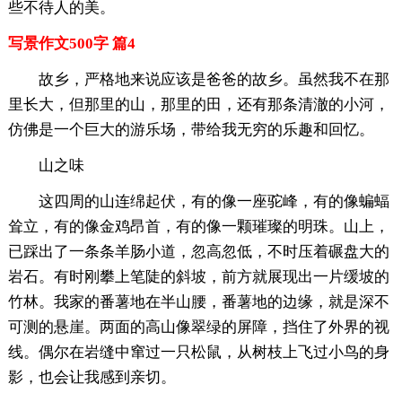
些不待人的美。
写景作文500字 篇4
故乡，严格地来说应该是爸爸的故乡。虽然我不在那
里长大，但那里的山，那里的田，还有那条清澈的小河，
仿佛是一个巨大的游乐场，带给我无穷的乐趣和回忆。
山之味
这四周的山连绵起伏，有的像一座驼峰，有的像蝙蝠
耸立，有的像金鸡昂首，有的像一颗璀璨的明珠。山上，
已踩出了一条条羊肠小道，忽高忽低，不时压着碾盘大的
岩石。有时刚攀上笔陡的斜坡，前方就展现出一片缓坡的
竹林。我家的番薯地在半山腰，番薯地的边缘，就是深不
可测的悬崖。两面的高山像翠绿的屏障，挡住了外界的视
线。偶尔在岩缝中窜过一只松鼠，从树枝上飞过小鸟的身
影，也会让我感到亲切。