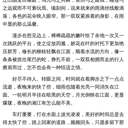
泛出晶莹而耀眼，鸟儿与之共舞，鱼而与之嬉戏，睡莲与
之远观而不可亵玩焉。顷刻间，说来就来的雨滴丝线般滴
落，各色的花伞映入眼帘。那一双双紧挨着的身影，在雨
中显的那么温馨。
漫步在想见边上，稀稀疏疏的嫩叶给了余地一次又一
次跳跃的平台，使之绽放四溅，娇花在叶的衬托下更加艳
压群芳，修长的柳枝轻飘在江面，顺着水流的方向，像一
条条被抓住尾巴的蛇，挣扎不前，一双双相拥而走的行人
擦肩而过，怎不也会有一种恬适之情。
好尽不待人。转眼之间，时间就在着脚步之下一点点
流逝，夜晚来的快了些，细雨也随着光亮一同消失在江
面。一轮明月半挂在暗黑的天空，月光倒映在江面，更显
朦胧，夜晚的湘江有怎么能不美。
车灯屡屡，打在水面上波光凌凌，美好的时间总是去
得太快了些，踏上回家的道路，频频回头，只愿多留下那