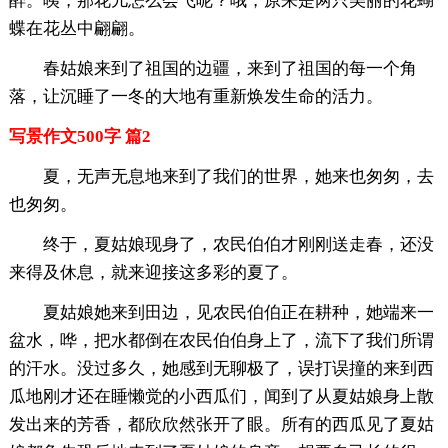
醉。咦，那花儿怎么会飞呢？哦，原来是两只美丽的花蝴
蝶在花丛中翩翩。
春姑娘来到了祖国的边疆，来到了祖国的每一个角
落，让沉睡了一冬的大地有重新焕发生命的活力。
写景作文500字 篇2
夏，无声无息地来到了我们的世界，她来也匆匆，去
也匆匆。
终于，夏姑娘现身了，农民伯伯才刚刚送走春，还没
来得及休息，就来迎接这多彩的夏了。
夏姑娘她来到田边，见农民伯伯正在耕种，她端来一
盆水，哗，把水都倒在农民伯伯身上了，流下了我们所谓
的汗水。没过多久，她感到无聊极了，误打误撞的来到西
瓜地刚才还在睡懒觉的小西瓜们，闻到了从夏姑娘身上散
发出来的芳香，都欣欣然张开了眼。所有的西瓜见了夏姑