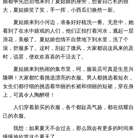
娘都争先恐后地来到了夏姑娘的身旁，想要自己长的很
大，夏姑娘笑了笑，手一挥，小西瓜们焕然一新。
夏姑娘来到小河边，准备好好梳洗一番。无意中，她
看到了在水中嬉戏的人们，他们正拍打着河水，溅起一层
浪花，美极了。夏姑娘也情不自禁地下到水里，洗了个
澡，舒服多了。这时，刮起了微风，大家都说这风来的及
时，说罢，便欢欢喜喜的干活去了。
夏姑娘来到热闹的集市里，呵，服装店可真是生意兴
隆啊！大家都忙着挑选漂亮的衣服。男人都挑选着短衣，
女生们都仔细的挑选着华丽的长裙和俏丽的短裙，穿在身
上，可真令人陶醉呀！
人们穿着新买的衣服，各个都趾高气扬，都在炫耀自
己的衣服。
我想：如果夏天不会过去，那么我会有更多的时间来
慢慢地欣赏这个夏天了。