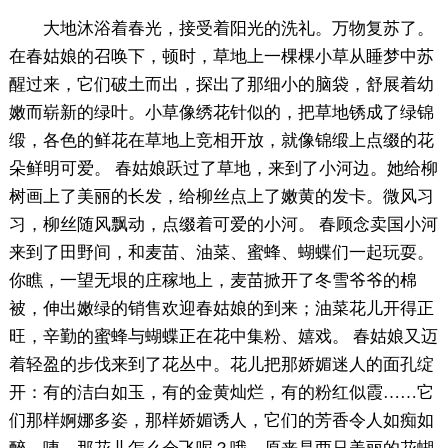
大地沐浴着春光，接受着阳光的洗礼。万物复苏了。
在春姑娘的召唤下，顿时，草地上一棵棵小草从睡梦中苏
醒过来，它们破土而出，探出了那细小的脑袋，舒展着幼
嫩而崭新的绿叶。小草像绣花针似的，把草地锈成了绿锦
缎，各色的鲜花在草地上竞相开放，就像锦缎上点缀的花
朵鲜明可爱。 春姑娘跃过了草地，来到了小河边。她给柳
树画上了美丽的长发，给柳丝点上了嫩黄的发卡。微风习
习，柳丝随风飘动，点缀着可爱的小河。 春顾念卖国小河
来到了田野间，和麦苗、油菜、蜜蜂、蝴蝶们一起玩耍。
你瞧，一望无垠的庄稼地上，麦苗掀开了冬雪爷爷的棉
被，伸出嫩绿的销售欢迎春姑娘的到来；油菜花儿开得正
旺，辛勤的蜜蜂与蝴蝶正在花中集粉、嬉戏。 春姑娘又迈
着轻盈的步伐来到了花丛中。花儿把那娇媚迷人的面孔绽
开：有的洁白如玉，有的金黄灿烂，有的粉红似霞……它
们那样婀娜多姿，那样娇媚诱人，它们的芳香令人如痴如