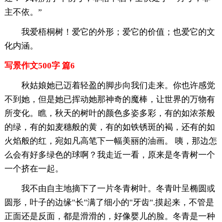
主不依。”
我爱梧桐树！爱它的外形；爱它的价值；也爱它的文
化内涵。
写景作文500字 篇6
秋姑娘她已迈着轻盈的脚步向我们走来。你也许感觉
不到她，但是她已挥动她那神奇的魔棒，让世界的万物有
所变化。瞧，秋天的树叶的颜色多姿多彩，有的如浓茶般
的绿，有的如麦穗般的黄，有的如铁锈斑的褐，还有的如
火焰般的红，宛如凡高笔下一幅美丽的油画。 咦，那边怎
么会有好多绿色的球啊？我走近一看，原来是冬青树一个
一个挤在一起。
我不由自主地摘下了一片冬青树叶。冬青叶呈椭圆或
圆形，叶子的边缘"长"满了细小的"牙齿".摸起来，不管是
正面还是反面，都是滑滑的，好像婴儿的脸。冬青是一种