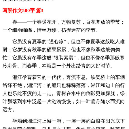
写景作文500字 篇3
春——一个春暖花开，万物复苏，百花齐放的季节；
一个细雨绵绵，情丝万缕，彷徨迷茫的季节。
它虽没有夏季的“透心凉”，但也不像夏季这般吃人难
耐；它岁没有秋季的硕果累累，但也不像秋季这般匆匆
忙；它虽没有冬季这般“银装素裹”，但也不像冬季那般寒
冷刺骨。而春季，本就是一个外出踏青的大好时节。
湘江孕育着它的一代代，奔流不息。铁架桥上的车辆
络绎不绝，湘江河上的船只也稀稀落落，湘江和边上的行
人也乐此不疲的走一走。青树在水中的倒影更加朦胧，绿
叶飘落到水中泛起一片涟漪慢慢，如一叶扁舟随水而流向
远方。
坐船到湘江河上游一游，一层一层的白浪在阳光底下