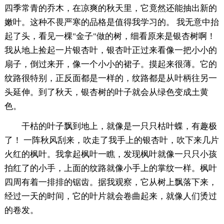
四季常青的乔木，在凉爽的秋天里，它竟然还能抽出新的
嫩叶。这种不畏严寒的品格是值得我学习的。 我无意中抬
起了头，看见一棵"金子"做的树，细看原来是银杏树啊！
我从地上捡起一片银杏叶，银杏叶正过来看像一把小小的
扇子，倒过来开，像一个小小的裙子。摸起来很薄。它的
纹路很特别，正反面都是一样的，纹路都是从叶柄往另一
头延伸。到了秋天，银杏树的叶子就会从绿色变成土黄
色。
干枯的叶子飘到地上，就像是一只只枯叶蝶，有趣极
了！ 一阵秋风刮来，吹走了我手上的银杏叶，吹下来几片
火红的枫叶。我拿起枫叶一瞧，发现枫叶就像一只只小孩
拍红了的小手，上面的纹路就像小手上的掌纹一样。枫叶
四周有着一排排的锯齿。据我观察，它从树上飘落下来，
经过一天的时间，它的叶片就会卷曲起来，就像人们烫过
的卷发。