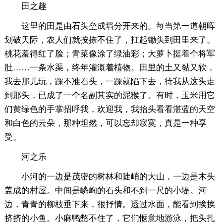
田之趣
这里的田是由石头垒成墙分开来的。每当第一道朝晖
划破天际，农人们就按捺不住了，扛起锄头到田里来了。
桃花羞得红了脸；青菜像涂了绿油彩；大萝卜挺着个将军
肚……一条水渠，终年灌溉着植物。田里的土又黏又软，
我去那儿玩，踩不准石头，一踩就陷下去，待我从这头走
到那头，已成了一个名副其实的泥猴了。有时，玉米用它
们黄绿色的手掌招呼我，欢迎我，我抬头看看湛蓝的天空
和白色的云朵，那种坦然，可以忘却寂寞，真是一种享
受。
河之乐
小河的一边是茂密的树林和陡峭的大山，一边是木头
盖成的村屋。中间是嶙峋的石头和不到一尺的小堤。河
边，青青的柳枝垂下来，很抒情。透过水面，能看到挨挨
挤挤的小鱼。小麻鸭憋不住了，它们惬意地游泳，把头扎