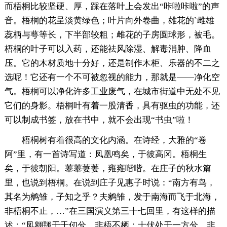
而梧桐比较坚硬、厚，踩在落叶上会发出“咔啦咔啦”的声
音。梧桐的花呈淡黄绿色；叶片向外卷曲，雄花的`雌雄
蕊柄与萼等长，下半部较粗；雌花的子房圆球形，被毛。
梧桐的叶子可以入药，还能祛风除湿、解毒消肿、降血
压。它的木材质地十分好，还是制作木柜、乐器的不二之
选呢！它还有一个不可被忽视的能力，那就是——净化空
气。梧桐可以净化许多工业废气，在城市街道中无处不见
它们的身影。梧桐叶有着一股清香，具有驱虫的功能，还
可以制成书签，放在书中，就不会出现“书虫”啦！
梧桐树有着很高的文化内涵。在诗经，大雅的“卷
阿”里，有一首诗写道：凤凰鸣矣，于彼高冈。梧桐生
矣，于彼朝阳。菶菶萋萋，雍雍喈喈。在庄子的秋水篇
里，也说到梧桐。在说到庄子见惠子时说：“南方有鸟，
其名为鹓雏，子知之乎？夫鹓雏，发于南海而飞于北海，
非梧桐不止，…”在三国演义第三十七回里，有这样的描
述：“凤翱翔于千仞兮，非梧不栖；士伏处于一方兮，非