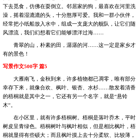
下去觅食，仿佛在耍倒立。邻居家的狗，最喜欢在河里洗
澡，摇着湿漉漉的头，十分憨厚可爱。我和一群小伙伴，
经常把小纸船放入水中，组成一支庞大的舰队，让它们随
风漂流，我们幻想着它们能够漂洋过海……
青翠的山，朴素的田，潺潺的河……这一定是家乡才
有的景色！
写景作文500字 篇5
大雁南飞，金秋到来，许多植物都已凋零，唯有部分
幸存下来，就像合欢、枫叶、银杏、水杉……散发着清香
的梧桐就是其中之一，它还有另一个名字，就是“悬铃
木”。
在小区里，就有许多梧桐树。梧桐是落叶乔木，平时
树皮呈青绿色。梧桐树叶与枫叶相似，但是相比枫叶，梧
桐就显得有些硕大；而且枫叶摸上去十分柔软、比较薄，