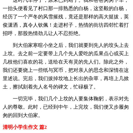
这时汽车停了，原来已到站了。我和爸爸匆匆下车，
一抬头便看见了村口那一排熟悉的白杨，这坚毅的白杨，
经历了一个严冬的风雪摧残，竟还是那样的高大挺拔，英
俊潇洒，真令人钦佩！走进村子，热情的街坊四邻忙着打
招呼，那股热情劲儿让人不忍拒绝。
到大伯家寒暄小坐之后，我们就要到先人的坟头上去
上坟。去之前一定要带上几个先人爱吃的瓜果点心或买上
几枝他们喜欢的花，送给在天有灵的先人们。除此之外，
我们还要烧上一些纸与冥币，把对亲人的思念和深情在这
里述说。完后，我们拔掉坟地上长出的杂草，再培上几掀
土，擦拭刻着先人名号的碑文，忙碌极了。
一切完毕，我们几个上坟的人要集体鞠躬，表示对先
人的尊敬。此时，已经到中午，上完坟，我们便又步履匆
匆的回到大伯家。
清明小学生作文 篇2