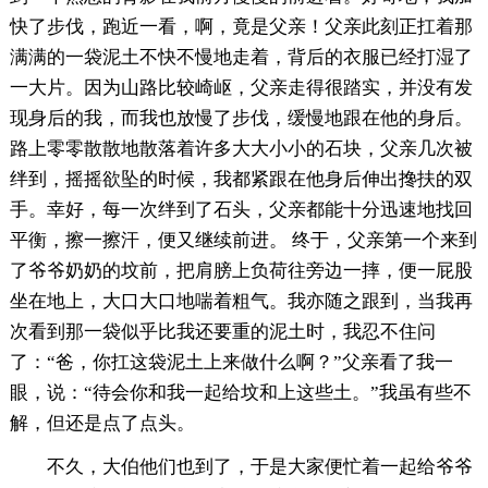
快了步伐，跑近一看，啊，竟是父亲！父亲此刻正扛着那
满满的一袋泥土不快不慢地走着，背后的衣服已经打湿了
一大片。因为山路比较崎岖，父亲走得很踏实，并没有发
现身后的我，而我也放慢了步伐，缓慢地跟在他的身后。
路上零零散散地散落着许多大大小小的石块，父亲几次被
绊到，摇摇欲坠的时候，我都紧跟在他身后伸出搀扶的双
手。幸好，每一次绊到了石头，父亲都能十分迅速地找回
平衡，擦一擦汗，便又继续前进。 终于，父亲第一个来到
了爷爷奶奶的坟前，把肩膀上负荷往旁边一摔，便一屁股
坐在地上，大口大口地喘着粗气。我亦随之跟到，当我再
次看到那一袋似乎比我还要重的泥土时，我忍不住问
了：“爸，你扛这袋泥土上来做什么啊？”父亲看了我一
眼，说：“待会你和我一起给坟和上这些土。”我虽有些不
解，但还是点了点头。
不久，大伯他们也到了，于是大家便忙着一起给爷爷