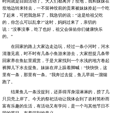
时间就是自由活动了。大人们都离开了坟地，我和妹妹在
坟地边转来转去，一不留神坟前的贡果被妹妹拎起一个吃
了起来，可把我急坏了，我急切的说：“这是给祖父吃
的，你怎么可以乱拿?”这时，妈妈过来了，亲切的
说："没事没事，吃了也好，祖父会保佑你们健康快乐
的。”
在回家的路上大家边走边玩，经过一条小河时，河水
清澈见底，时不时有几条小鱼游来游去，大家想捉几条带
回家养在鱼缸里观赏，于是大家找到一个水浅的地方卷起
裤脚儿下水去捉鱼。妹妹在岸上跺着脚喊：“快快快，这
里有一条，那里有一条。”我奔过去捉，鱼儿早就一溜烟
跑了。
结果鱼儿一条没捉到，还弄得浑身湿淋淋的，捞了几
只贝壳上岸了。今天的祭祀活动让我体会到了农村简朴而
富有乐趣的生活，有活动又有学问，是一个与其他节日不