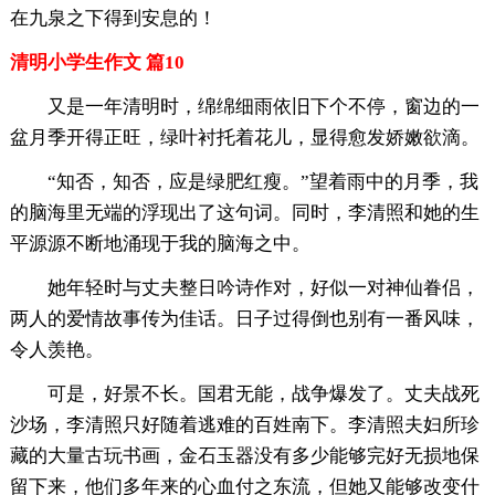
在九泉之下得到安息的！
清明小学生作文 篇10
又是一年清明时，绵绵细雨依旧下个不停，窗边的一
盆月季开得正旺，绿叶衬托着花儿，显得愈发娇嫩欲滴。
“知否，知否，应是绿肥红瘦。”望着雨中的月季，我
的脑海里无端的浮现出了这句词。同时，李清照和她的生
平源源不断地涌现于我的脑海之中。
她年轻时与丈夫整日吟诗作对，好似一对神仙眷侣，
两人的爱情故事传为佳话。日子过得倒也别有一番风味，
令人羡艳。
可是，好景不长。国君无能，战争爆发了。丈夫战死
沙场，李清照只好随着逃难的百姓南下。李清照夫妇所珍
藏的大量古玩书画，金石玉器没有多少能够完好无损地保
留下来，他们多年来的心血付之东流，但她又能够改变什