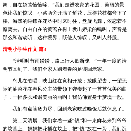
舞，自在娇莺恰恰啼。”我们走进农家的花园，美丽的景
色让我们惊叹。小路两旁开满了鲜花，压得花枝都弯下了
腰。游戏的蝴蝶在花丛中时来时往，盘旋飞舞，依恋着不
愿离去。自由自在的黄莺在树上发出娇柔的鸣叫，声音是
那么和谐动听，这种境界，既使人惊叹，又叫人舒服。
清明小学生作文 篇3
“清明时节雨纷纷，路上行人欲断魂。”一年一度的清
明节又到了。我们全家人踏着春的足迹回老家。
鸟儿在歌唱，映山红在竞相开放；放眼望去，一望无
际的油菜花在春风公主的带领下弹奏起了一首首优美的曲
子，一幅多么和谐美丽的画啊！我仿佛置身于梦境一般。
我们有点筋疲力尽，回到老家吃过晚饭后就休息了。
第二天清晨，我们拿着一些“钱”和一束鲜花来到爷爷
的坟墓上。妈妈把花插在坟上，把“钱”放在一旁，我们沉