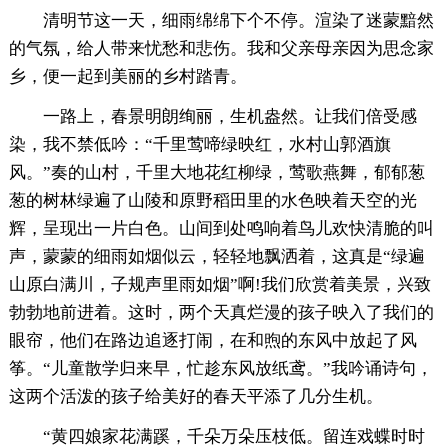
清明节这一天，细雨绵绵下个不停。渲染了迷蒙黯然
的气氛，给人带来忧愁和悲伤。我和父亲母亲因为思念家
乡，便一起到美丽的乡村踏青。
一路上，春景明朗绚丽，生机盎然。让我们倍受感
染，我不禁低吟：“千里莺啼绿映红，水村山郭酒旗
风。”奏的山村，千里大地花红柳绿，莺歌燕舞，郁郁葱
葱的树林绿遍了山陵和原野稻田里的水色映着天空的光
辉，呈现出一片白色。山间到处鸣响着鸟儿欢快清脆的叫
声，蒙蒙的细雨如烟似云，轻轻地飘洒着，这真是“绿遍
山原白满川，子规声里雨如烟”啊!我们欣赏着美景，兴致
勃勃地前进着。这时，两个天真烂漫的孩子映入了我们的
眼帘，他们在路边追逐打闹，在和煦的东风中放起了风
筝。“儿童散学归来早，忙趁东风放纸鸢。”我吟诵诗句，
这两个活泼的孩子给美好的春天平添了几分生机。
“黄四娘家花满蹊，千朵万朵压枝低。留连戏蝶时时