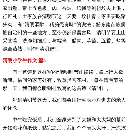
也是各有特色：壮族对祭扫祖先陵墓十分看重，届时要全
家出动，带上五色板、肉、香烛、纸幡等到祖坟去上供，
行拜礼；土家族在清明节这一天要上坟挂青，家里要吃猪
头肉，有“清明酒醉，猪脑壳有味”的说法；黔东南苗族侗
族自治州的一些地方，至今仍然保留古风，清明节要上山
采艾蒿，洗净切细后，与糯米、腊肉、蒜苗、五香、盐等
混合蒸熟，叫作“清明粑”。
清明小学生作文 篇5
有一首诗是这样写的“清明时节雨纷纷，路上行人欲
断魂。借问酒家何处有，牧童指杏花村。”每在清明节的
那一天，我们都会听到杜牧写的这首诗《清明》。
每到清明节这天，我们都会用行动表示对逝去的亲人
的怀念。
中午吃完饭后，我们全家来到了大妈和太太妈的墓前
开始粘花和纸钱，粘完之后，我们个个满头大汗，汗流浃