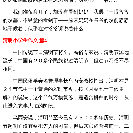
奶奶布满皱纹的脸上有冰凉的泪，我的心里一酸……
我们准备离开了，却没有看到奶奶，我瞟了一眼爷爷
的坟墓，不经意的看到了——原来奶奶在爷爷的坟前静静
地守候着，似乎在对爷爷诉说着什么。
清明小学生作文 篇4
中国传统节日清明节将至。民俗专家说，清明节源远
流长，中国有２０多个民族都过清明节，但过节习俗不尽
相同。
中国民俗学会名誉理事长乌丙安教授指出，清明本是
２４节气中一个普通的岁时节令，按《月令七十二候集
解》的说法，这个节气万物复苏，是适合耕种的时令，从
此进入农事大忙的阶段。
乌丙安说，清明节至今已有２５００多年历史。清明
节起初并没有祭祀先人的习俗，但后来它逐渐与前一、二