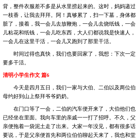
背，整件衣服差不多是从水里捞起来的。这时，妈妈递过
一枝香，让我去拜拜。阿！真够累了，扫一下墓，身体都
脏了，接着，我一会儿去放鞭炮，一会儿去烧纸钱，一会
儿粘花和纸钱，一会儿吃东西，大人们都说我是快速人，
一会儿在这里干活，一会儿又跑到了那里干活。
时间过得也真快，我们也要回家了，我想：下次一定
要多干活。
清明小学生作文 篇6
今天是四月五日，我们一家与大伯、二伯以及两位伯
母约好到山上祭拜爷爷奶奶。
在门口等了一会，二伯的汽车便开来了，大伯他们也
已经坐在里面。我向车里的亲戚一一打了招呼。不久，父
亲便拖着一袋泥土走了出来。大家一年没见，都有很多话
要说，于是父亲便首先和两位伯伯聊起天来了，我也和堂