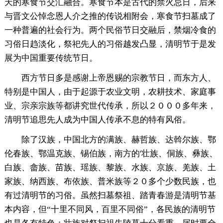
天的寒食节交汇融合。寒食节本是古代的禁火忌日，后来
与晋文公悼念恩人介之推的传说相附会，寒食节扫墓成了
一种普遍的社会行为。两个民俗节日交融后，禁烟冷食的
习俗日趋淡化，祭祀先人的习俗越发凸显，清明节于是发
展为中国重要传统节日。
西方节日多是感谢上帝恩赐的宗教节日，而东方人、
特别是中国人，由于起源于农业文明，农耕技术、家庭事
业、宗亲宗族等都讲究世代传承，所以２０００多年来，
清明节追思先人成为中国人传承不息的特有风俗。
除了汉族，中国北方的满族、赫哲族、达斡尔族、鄂
伦春族、鄂温克族、锡伯族，南方的'壮族、侗族、彝族、
白族、畲族、苗族、瑶族、黎族、水族、京族、羌族、土
家族、纳西族、布依族、普米族等２０多个少数民族，也
有过清明节的习俗。虽然扫墓祭祖、踏青春游是清明节基
本内容，但“十里不同风，百里不同俗”，各民族的清明节