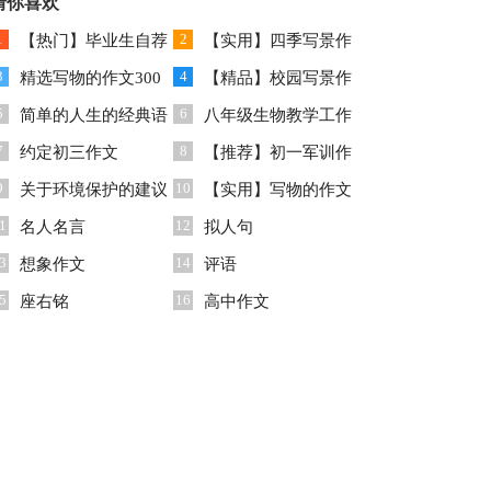
模板合集七篇
猜你喜欢
300字六篇
1
2
【热门】毕业生自荐
【实用】四季写景作
3
4
信模板合集五篇
精选写物的作文300
文三篇
【精品】校园写景作
5
6
字集锦10篇
简单的人生的经典语
文合集五篇
八年级生物教学工作
7
8
录集合76条
约定初三作文
总结
【推荐】初一军训作
9
10
关于环境保护的建议
文锦集6篇
【实用】写物的作文
1
12
书
名人名言
汇编十篇
拟人句
3
14
想象作文
评语
5
16
座右铭
高中作文