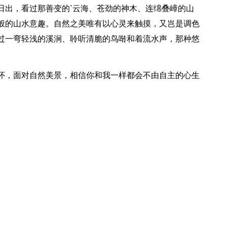
日出，看过那善变的`云海、苍劲的神木、连绵叠嶂的山
般的山水意趣。自然之美唯有以心灵来触摸，又岂是调色
过一弯轻浅的溪涧、聆听清脆的鸟啭和着流水声，那种悠
怀，面对自然美景，相信你和我一样都会不由自主的心生