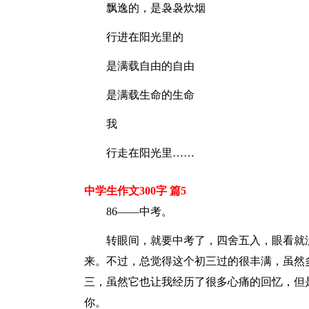
飘逸的，是袅袅炊烟
行进在阳光里的
是满载自由的自由
是满载生命的生命
我
行走在阳光里……
中学生作文300字 篇5
86——中考。
转眼间，就要中考了，四舍五入，眼看就
来。不过，总觉得这个初三过的很丰满，虽然
三，虽然它也让我经历了很多心痛的回忆，但
你。