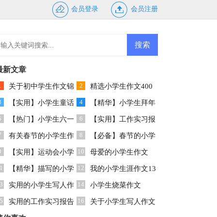
会员登录
会员注册
最新文章
1
2
关于初中学生作文锦
精选小学生作文400
3
4
集七篇
【实用】小学生童话
字汇编8篇
【精华】小学生拜年
5
6
作文4篇
【热门】小学生六一
作文4篇
【实用】工作实习报
7
8
作文3篇
有关春节的小学生作
告范文汇总八篇
【必备】春节的小学
9
10
文600字十篇
【实用】运动会小学
生作文汇编5篇
母爱的小学生作文
1
12
生作文300字3篇
【精华】描写的小学
400字集合5篇
我的小学生涯作文13
3
14
生作文300字九篇
实用的小学生写人作
篇
小学生烧菜作文
5
16
文300字集锦8篇
实用的工作实习报告
关于小学生写人作文