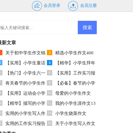
会员登录
会员注册
最新文章
1
2
关于初中学生作文锦
精选小学生作文400
3
4
集七篇
【实用】小学生童话
字汇编8篇
【精华】小学生拜年
5
6
作文4篇
【热门】小学生六一
作文4篇
【实用】工作实习报
7
8
作文3篇
有关春节的小学生作
告范文汇总八篇
【必备】春节的小学
9
10
文600字十篇
【实用】运动会小学
生作文汇编5篇
母爱的小学生作文
1
12
生作文300字3篇
【精华】描写的小学
400字集合5篇
我的小学生涯作文13
3
14
生作文300字九篇
实用的小学生写人作
篇
小学生烧菜作文
5
16
文300字集锦8篇
实用的工作实习报告
关于小学生写人作文