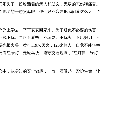
间消失了，留给活着的亲人和朋友，无尽的悲伤和痛苦。
么呢？想一想父母吧，他们好不容易把我们养这么大，也
兴兴上学去，平平安安回家来。为了避免不必要的伤害，
压线下玩。走路不看书，不玩耍。不玩火，不玩剪刀，不
先报火警，拨打119来灭火，120来救人，自我不能轻举
要看红绿灯，走斑马线，遵守交通规则，“红灯停，绿灯
心中，从身边的安全做起，一点一滴做起，爱护生命，让