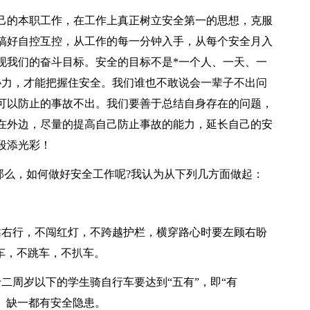
己的本职工作，在工作上真正树立安全第一的思想，克服
搞好自控互控，从工作的每一分钟入手，从每个安全月入
现我们的奋斗目标。安全的目标不是*一个人、一天、一
协力，才能把握住安全。我们谁也不敢说会一辈子不出问
可以防止的事故不出。我们要善于总结自身存在的问题，
在外边，尽量的提高自己防止事故的能力，延长自己的安
段添光彩！
那么，如何做好安全工作呢?我认为从下列几方面做起：
靠右行，不闯红灯，不跨越护栏，横穿路心时要左顾右盼
车，不跳车，不扒车。
二周岁以下的学生骑自行车要达到“五有”，即“有
膜”。缺一都有安全隐患。