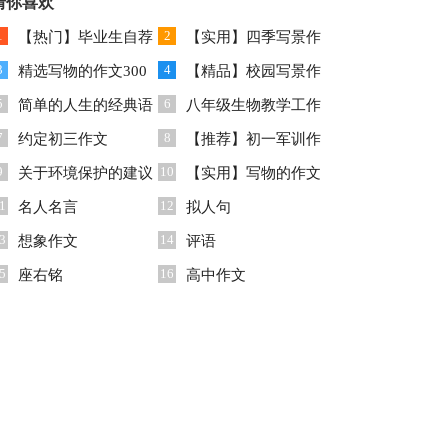
模板合集七篇
猜你喜欢
300字六篇
1
2
【热门】毕业生自荐
【实用】四季写景作
3
4
信模板合集五篇
精选写物的作文300
文三篇
【精品】校园写景作
5
6
字集锦10篇
简单的人生的经典语
文合集五篇
八年级生物教学工作
7
8
录集合76条
约定初三作文
总结
【推荐】初一军训作
9
10
关于环境保护的建议
文锦集6篇
【实用】写物的作文
1
12
书
名人名言
汇编十篇
拟人句
3
14
想象作文
评语
5
16
座右铭
高中作文