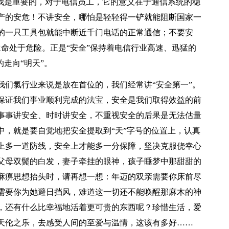
于我是重要的，对于电信员工，它的意义在于通信系统的稳
产的安危！不讲安全，哪怕是轻轻得一铲就能阻断国家一
的一只工具包就能中断近千门电话的正常通信；不要安
命处于危险。正是“安全”保持着电信行业高速、迅猛的
走向“明天”。
我们氯行业来说是放在首位的，我们经常讲“安全第一”。
保证我们事业顺利完成的法宝，安全是我们取得效益的前
事事讲安全、时时讲安全，不重视安全的后果是无法估量
中，就是要自觉地把安全提取到“天”字号的位置上，认真
上多一道防线，安全上才能多一分保障，坚决克服侥幸心
父母双鬓的白发，妻子牵挂的眼神，孩子睡梦中那甜甜的
麻痹思想抬头时，请再想一想：年迈的双亲需要你床前尽
需要你为她避日挡风，难道这一切还不能唤醒那麻木的神
，还有什么比幸福地活着更可贵的东西呢？珍惜生活，爱
天伦之乐，去感受人间的至爱与温情，这该有多好……