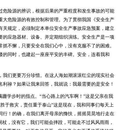
过危险源的辨识，根据后果的严重程度和发生事故的可能
重大危险源的有效控制和管理。为了贯彻我国《安全生产
有关规定，必须制定本单位安全生产事故应急预案，建立
要的应急器材、设备、并定期组织演练。安全生产是一项
常抓不懈，只要安全在我们心中，没有克服不了的困难。
楼的同时，也建起一座座平安的丰碑。安全，连着我和
，我们更要万分珍惜。在这人海如潮滚滚红尘的现实社会
名利禄？如果让我来回答，我就说：我最需要的是安全！
蹒跚学步时的指点。“当心路上的汽车啊！”这是父亲在我
范胜于救灾，责任重于泰山”这是现在，我和同事们每天上
同行！的确，在我们离开母亲的搀扶，摇摇晃晃地行走在
个拐杖，没有它，我们可能会摔跤，可能走不过风风雨雨，