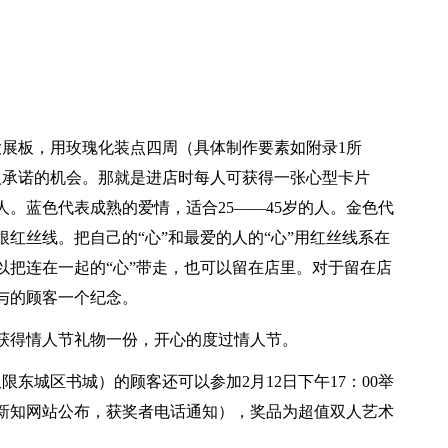
大展板，用玫瑰化装点四周（具体制作要素如附录1所
人承诺的机会。那就是进店时每人可获得一张心型卡片
人。蓝色代表成熟的爱情，适合25——45岁的人。金色代
根红丝线。把自己的“心”和最爱的人的“心”用红丝线系在
以把连在一起的“心”带走，也可以留在店里。对于留在店
与的顾客一个纪念。
可以获得情人节礼物一份，开心的度过情人节。
仅限东城区书城）的顾客还可以参加2月12日下午17：00举
新知网站公布，获奖者电话通知），奖品为超值双人艺术