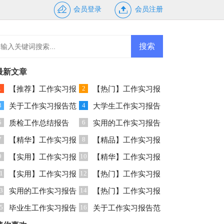
会员登录
会员注册
最新文章
1
2
【推荐】工作实习报
【热门】工作实习报
3
4
告锦集七篇
关于工作实习报告范
告范文集合10篇
大学生工作实习报告
5
6
文集合6篇
质检工作总结报告
合集九篇
实用的工作实习报告
7
8
【精华】工作实习报
范文合集九篇
【精品】工作实习报
9
10
告模板锦集9篇
【实用】工作实习报
告范文锦集六篇
【精华】工作实习报
1
12
告模板集锦十篇
【实用】工作实习报
告范文汇总5篇
【热门】工作实习报
3
14
告范文汇总5篇
实用的工作实习报告
告范文汇总8篇
【热门】工作实习报
5
16
锦集五篇
毕业生工作实习报告
告范文锦集5篇
关于工作实习报告范