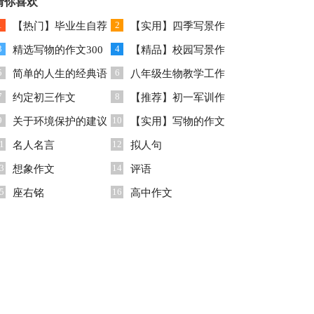
锦集9篇
猜你喜欢
文集合八篇
1
2
【热门】毕业生自荐
【实用】四季写景作
3
4
信模板合集五篇
精选写物的作文300
文三篇
【精品】校园写景作
5
6
字集锦10篇
简单的人生的经典语
文合集五篇
八年级生物教学工作
7
8
录集合76条
约定初三作文
总结
【推荐】初一军训作
9
10
关于环境保护的建议
文锦集6篇
【实用】写物的作文
1
12
书
名人名言
汇编十篇
拟人句
3
14
想象作文
评语
5
16
座右铭
高中作文