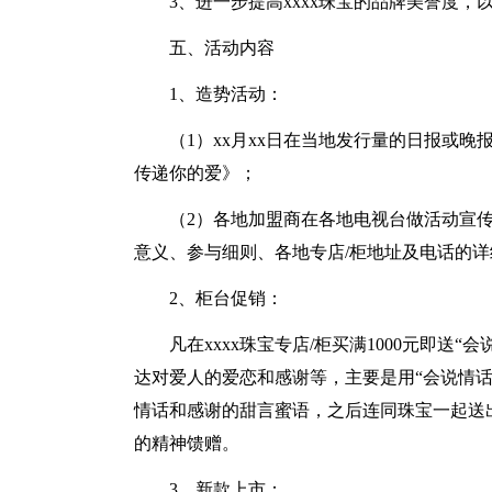
3、进一步提高xxxx珠宝的品牌美誉度，
五、活动内容
1、造势活动：
（1）xx月xx日在当地发行量的日报或晚
传递你的爱》；
（2）各地加盟商在各地电视台做活动宣
意义、参与细则、各地专店/柜地址及电话的详
2、柜台促销：
凡在xxxx珠宝专店/柜买满1000元即
达对爱人的爱恋和感谢等，主要是用“会说情
情话和感谢的甜言蜜语，之后连同珠宝一起送
的精神馈赠。
3、新款上市：