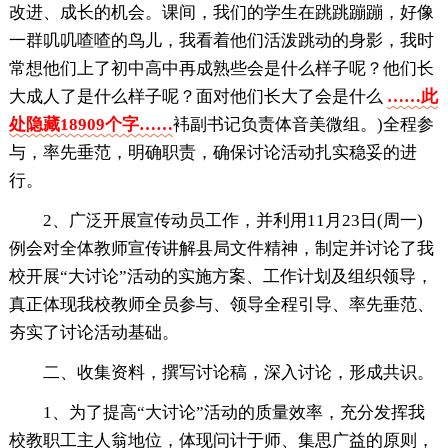
改进、成长的机会。课间，我们的学生在跳跳蹦蹦，好像
一群叽叽喳喳的鸟儿，我看着他们活泼跳动的身影，我时
常想他们上了初中高中再成熟些会是什么样子呢？他们长
大成人了是什么样子呢？面对他们长大了会是什么
……此
处隐藏18909个字……
袆副书记负责体音美微组。)全程参
与，率先垂范，明确职责，确保讨论活动扎实稳妥的进
行。
2、广泛开展宣传动员工作，并利用11月23日(周一)
例会对全体教师宣传讲解县局文件精神，制定并讨论了我
校开展“大讨论”活动的实施方案、工作计划及组织领导，
真正体现我校教师全员参与、领导全程引导、率先垂范、
夯实了讨论活动基础。
二、收集资料，撰写讨论稿，深入讨论，形成共识。
1、为了提高“大讨论”活动的质量效率，充分发挥我
校教职工主人翁地位，体现问计于师、集思广益的原则，