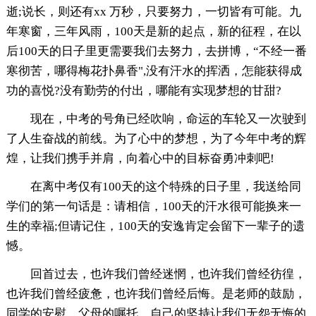
逝;说长，则还有xx 万秒，只要努力，一切皆有可能。九
年寒窗，三年风雨，100天是新的起点，新的征程，在以
后100天的日子里更需要我们去努力，去拼博，“不经一番
寒彻苦，哪得梅花扑鼻香",没有汗水的挥洒，怎能获得成
功的喜悦?没有勤劳的付出，哪能有实现梦想的甘甜?
现在，中考的号角已经吹响，命运的车轮又一次驶到
了人生奋战的前线。为了心中的梦想，为了今年中考的辉
煌，让我们携手并肩，向着心中的目标奋勇冲刺吧!
在离中考仅有100天的这个特殊的日子里，我送给同
学们的第一句话是：请相信，100天的汗水很可能换来一
生的幸福;但请记住，100天的安逸肯定会留下一辈子的遗
憾。
回首过去，也许我们曾经迷惘，也许我们曾经彷徨，
也许我们曾经疲惫，也许我们曾经后悔。是老师的鼓励，
同学的安慰，父母的嘱托，自己的坚持让我们无怨无悔的