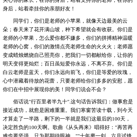
关心你的家长；在你的身后，站着支持你的老师；在你的
身后，站着牵挂你的亲朋好友！
同学们，你们是老师的小苹果，就像天边最美的云
朵；春天来了花开满山坡，种下希望就会有收获。你们是
老师的小苹果，怎么爱你都不嫌多，你们的拼搏精神温暖
老师的心窝，你们的激情点亮老师生命的火火火；老师愿
变成蜡烛燃烧自己照亮你，把我们一切都献给你，让你的
明天变得更灿烂；百日虽短爱你永远，不离不弃。你们是
白云老师是蓝天，你们永远向前飞，你们是等爱的玫瑰，
心中潜藏着待放的花蕾，只要老师给你们多多的安慰，愿
你们在中招中展现你的美！同学们说会不会？
俗话说"行百里者半九十".这句话告诉我们：做事愈是
接近成功，就愈是困难重重。我们寒窗苦读十载，到今天
才算走了一半路，剩下的一半就是我们这最后的100天，
决定胜负的100天啊。歌曲《从头再来》唱得好："再苦再
难也要坚强，只为那期待眼神。""十年磨一剑，六月试锋