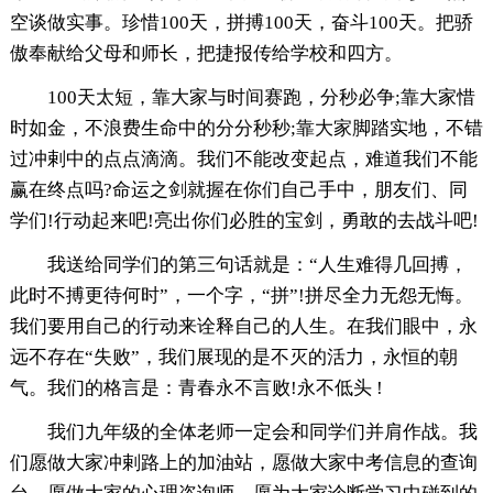
空谈做实事。珍惜100天，拼搏100天，奋斗100天。把骄
傲奉献给父母和师长，把捷报传给学校和四方。
100天太短，靠大家与时间赛跑，分秒必争;靠大家惜
时如金，不浪费生命中的分分秒秒;靠大家脚踏实地，不错
过冲剌中的点点滴滴。我们不能改变起点，难道我们不能
赢在终点吗?命运之剑就握在你们自己手中，朋友们、同
学们!行动起来吧!亮出你们必胜的宝剑，勇敢的去战斗吧!
我送给同学们的第三句话就是：“人生难得几回搏，
此时不搏更待何时”，一个字，“拼”!拼尽全力无怨无悔。
我们要用自己的行动来诠释自己的人生。在我们眼中，永
远不存在“失败”，我们展现的是不灭的活力，永恒的朝
气。我们的格言是：青春永不言败!永不低头 !
我们九年级的全体老师一定会和同学们并肩作战。我
们愿做大家冲剌路上的加油站，愿做大家中考信息的查询