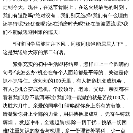
走到今天。现在，在这节骨眼上，在这火烧眉毛的时刻，
我们有退路吗?绝对没有，我们别无选择!我们有什么理由
还等待呢?还犹豫呢?还在消磨时光呢?还在随波逐流呢?我
们不能做逃避困难的懦夫!
“同窗同学焉能甘拜下风，同校同读岂能屈居人下”，
这是我送给大家的第二句话。
紧张充实的初中生活即将结束，怎样画上一个圆满的
句号?该怎么办?机会在每个人面前都是平等的，关键是你
抓不抓得住。这短短的100天里，有人把危机变成机会，
有人把机会变成危机。学校领导、老师、父母、亲友都在
看着我们呢!不能再等啦!我们唯一能做的就是苦战100天，
决胜六月中。亲爱的同学们!请唤醒你身上所有的潜能，
请凝聚你身上全部的力量，用拼搏换取成功， 凭奋斗铸就
辉煌， 发起冲锋，全速起航!排除一切干扰，挑战一切困
难!注重知识的整合与梳理，多一份理智补弱科，少一点