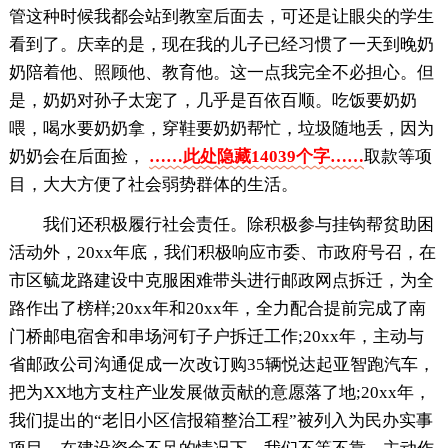
管这种时候我都会站到教室后面去，可还是让眼尖的学生
看到了。庆幸的是，现在我的儿子已经习惯了一天到晚奶
奶陪着他、照顾他、教育他。这一点我完全不必担心。但
是，奶奶对孙子太宠了，几乎是百依百顺。吃饭要奶奶
喂，喝水要奶奶拿，穿鞋要奶奶帮忙，垃圾随地丢，因为
奶奶会在后面捡，
……此处隐藏14039个字……
取款等项
目，大大方便了社会弱势群体的生活。
我们还积极履行社会责任。除积极参与挂钩帮贫助困
活动外，20xx年底，我们积极响应市委、市政府号召，在
市区毓龙路建设中克服困难带头进行邮政网点拆迁，为全
路作出了榜样;20xx年和20xx年，全力配合提前完成了南
门桥邮电宿舍和串场河钉子户拆迁工作;20xx年，主动与
省邮政公司沟通促成一次改订购35辆悦达起亚智跑汽车，
把为XX地方支柱产业发展做贡献的意愿落了地;20xx年，
我们提出的“老旧小区信报箱整治工程”被列入为民办实事