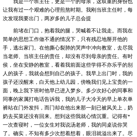
我是一个班主任，更是一个的母亲，这双重的身份也
让我有过一个艰难的心理煎熬时期。我刚当班主任时，每
次发现我要出门，两岁多的儿子总会提
前堵在门口，抱着我的腿，哭喊着不让我走。而我在
简单的思想工作做不通的情况下，只有残忍地掰开他的
手，逃出家门。在他撕心裂肺的哭声中冲向教室，去尽我
当老师、当班主任的责任，却没有尽到母亲的责任。有时
侯，坐在安静的教室，看着我前面这些学得不亦乐乎的别
人的孩子，我就会想到自己的孩子。我早上出门时，我的
孩子还没醒来，白天他上幼儿园，傍晚我们见上宝贵的一
面，晚上我下班时他早已进入梦乡。多少次好心的同事和
同事的家属打电话告诉我，我的儿子大冷天的早上单衣单
裤站在门外发抖，而门却在他出来那一刻已被风关上，奶
奶去买菜还没有回来。想到这些我就心情沉重。记得有*
一次查寝时，一位女生对我说汤老师，我的同桌说你哭
了。确实，不知有多少次想着想着，眼泪就溢出来了。尽