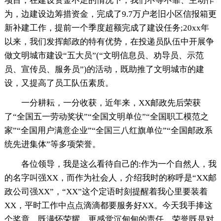
项目，在建设资金不足的情况下，我们不等不靠、主动作
为，边建设边筹措资金，完成了9.7万户老旧小区信报箱更
新补建工作，提前一个季度超额完成了建设任务;20xx年
以来，我们发挥邮政的特有优势，在投递员队伍中开展争
做文明城市建设“五大员”(“文明信息员、劝导员、示范
员、宣传员、服务员”)的活动，既助推了文明城市的建
设，又提高了员工队伍素质。
一分耕耘，一分收获，近年来，XX邮政先后荣获
了“全国五一劳动奖状”“全国文明单位”“全国职工模范之
家”“全国用户满意企业”“全国三八红旗单位”“全国邮政系
统先进集体”等多项荣誉。
各位领导，我是这么看待自己的:作为一个自然人，我
的名字叫强XX，而作为社会人，介绍我时的称呼是“XX邮
政公司强XX”，“XX”这个定语时刻提醒着我心里要装着
XX，平时工作中点点滴滴都要服务好XX。今天我手捧这
个奖章，既满怀荣耀，更感觉沉甸甸的责任，荣誉既是对