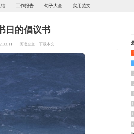
总结
工作报告
句子大全
实用范文
书日的倡议书
:33:11
阅读全文
下载本文
1
1
1