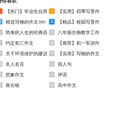
范文集合6篇
猜你喜欢
告范文汇总8篇
1
2
【热门】毕业生自荐
【实用】四季写景作
3
4
信模板合集五篇
精选写物的作文300
文三篇
【精品】校园写景作
5
6
字集锦10篇
简单的人生的经典语
文合集五篇
八年级生物教学工作
7
8
录集合76条
约定初三作文
总结
【推荐】初一军训作
9
10
关于环境保护的建议
文锦集6篇
【实用】写物的作文
1
12
书
名人名言
汇编十篇
拟人句
3
14
想象作文
评语
5
16
座右铭
高中作文