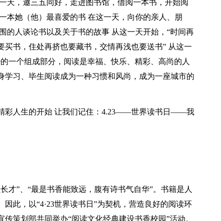
这一天，邀三五同好，走进图书馆，借阅一本书，开始阅
一本她（他）最喜爱的书 在这一天，向你的亲人、朋
围的人谈论书以及关于书的故事 从这一天开始，“时间再
要买书，住处再挤也要藏书，交情再浅也要送书” 从这一
少的一个组成部分，阅读是幸福、快乐、精彩、高尚的人
身学习、毕生阅读成为一种习惯和风尚，成为一座城市的
彩人生的开始 让我们记住：4.23——世界读书日——我
长才”、“最是书香能致远，腹有诗书气自华”。书籍是人
因此，以“4·23世界读书日”为契机，营造良好的阅读环
宣传策划部共同举办“阅读文化经典建设书香校园”活动。