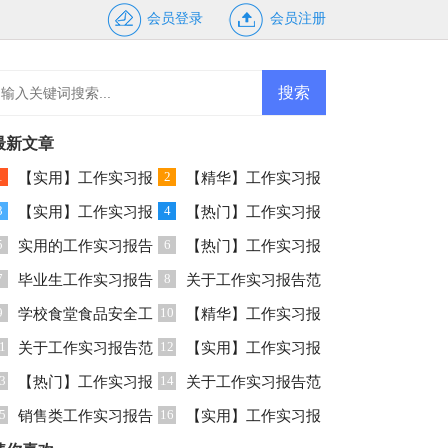
会员登录
会员注册
最新文章
1
2
【实用】工作实习报
【精华】工作实习报
3
4
告模板集锦十篇
【实用】工作实习报
告范文汇总5篇
【热门】工作实习报
5
6
告范文汇总5篇
实用的工作实习报告
告范文汇总8篇
【热门】工作实习报
7
8
锦集五篇
毕业生工作实习报告
告范文锦集5篇
关于工作实习报告范
9
10
锦集9篇
学校食堂食品安全工
文集合八篇
【精华】工作实习报
1
12
作自查报告
关于工作实习报告范
告范文合集七篇
【实用】工作实习报
3
14
文锦集6篇
【热门】工作实习报
告范文集锦五篇
关于工作实习报告范
5
16
告范文锦集8篇
销售类工作实习报告
文汇总七篇
【实用】工作实习报